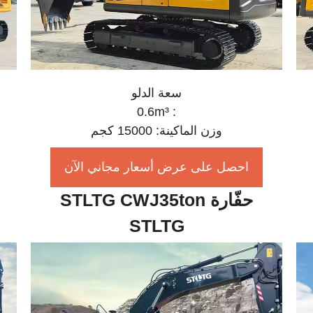
سعة الدلو
: 0.6m³
وزن الماكينة: 15000 كجم
احصل على عرض أسعار مجاني الآن
حفّارة STLTG CWJ35ton
STLTG