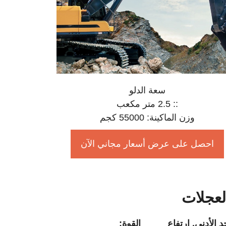
سعة الدلو
:: 2.5 متر مكعب
وزن الماكينة: 55000 كجم
احصل على عرض أسعار مجاني الآن
لعجلات
د الأدنى. ارتفاع
القوة: