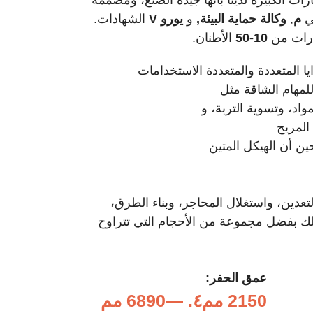
ي
م
,
وكالة حماية البيئة,
و
يورو V
الشهادات.
فارات من
10-50
الأطنان.
ايا المتعددة والمتعددة الاستخدامات
مهام الشاقة مثل
واد، وتسوية التربة، و
المريح
ن أن الهيكل المتين
التعدين، واستغلال المحاجر، وبناء الطرق،
لك بفضل مجموعة من الأحجام التي تتراوح
عمق الحفر:
2150 مم
٤.‏ —
6890 مم