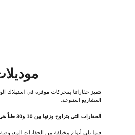
موديلات الحفار
تتميز حفاراتنا بمحركات موفرة في استهلاك الو
المشاريع المتنوعة.
الحفارات التي يتراوح وزنها بين 10 و30 طناً هي الموديلات الأكثر شعبية التي يفضلها معظم العملاء. إذا كنت بحاجة إلى حفارات أكبر من 30 طن، اتصل بنا.
فيما يلي أنواع مختلفة من الحفارات المعروضة لل