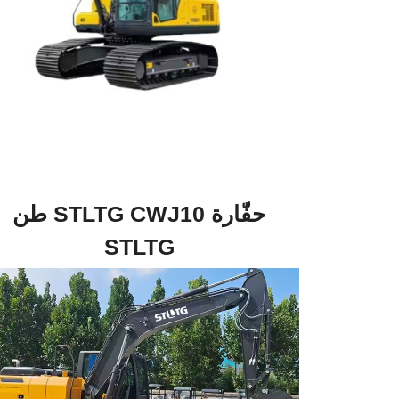
حفّارة STLTG CWJ10 طن
STLTG