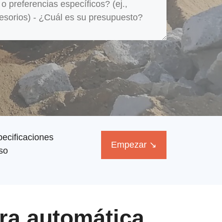
ecificaciones
Empezar ↘
so
ra automática