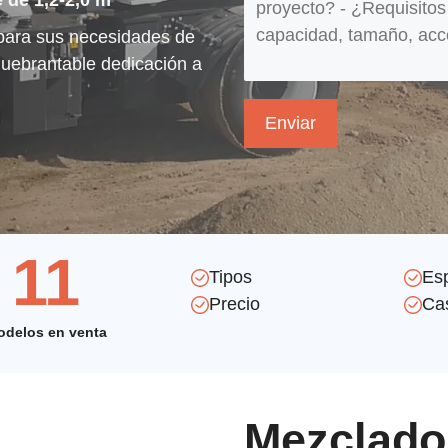
 de 1,2-2,0 m³
 para sus necesidades de
quebrantable dedicación a
11
Tipos
Esp
Precio
Ca
odelos en venta
Mezclado