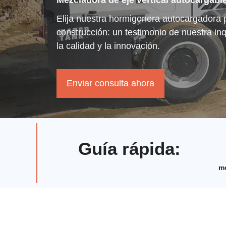
Mezcladora de eje vertical autocargable
Elija nuestra hormigonera autocargadora
construcción: un testimonio de nuestra in
la calidad y la innovación.
Enviar consulta ahora
Guía rápida
:
m