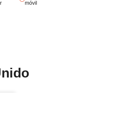
r
móvil
Unido