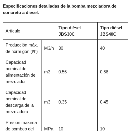
Especificaciones detalladas de la bomba mezcladora de
concreto a diesel:
Tipo diésel
Tipo diésel
Artículo
JBS30C
JBS40C
Producción máx.
M3/h
30
40
de hormigón (l/h)
Capacidad
nominal de
m3
0.56
0.56
alimentación del
mezclador
Capacidad
nominal de
m3
0.35
0.45
descarga de la
mezcladora
Presión máxima
de bombeo del
MPa
10
10