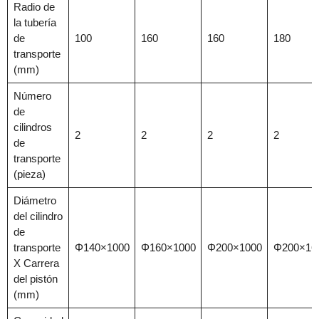
Radio de
la tubería
de
100
160
160
180
transporte
(mm)
Número
de
cilindros
2
2
2
2
de
transporte
(pieza)
Diámetro
del cilindro
de
transporte
Φ140×1000
Φ160×1000
Φ200×1000
Φ200×16
X Carrera
del pistón
(mm)