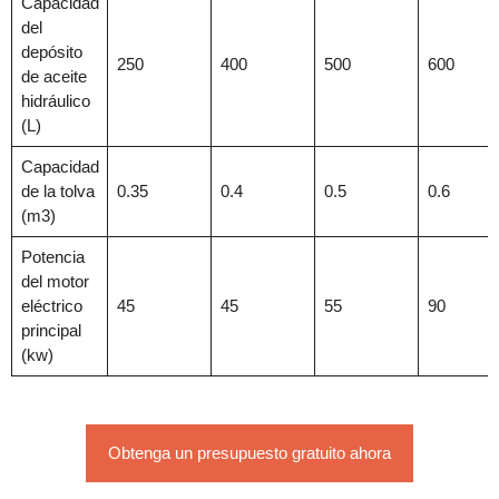
Capacidad
del
depósito
250
400
500
600
de aceite
hidráulico
(L)
Capacidad
de la tolva
0.35
0.4
0.5
0.6
(m3)
Potencia
del motor
eléctrico
45
45
55
90
principal
(kw)
Obtenga un presupuesto gratuito ahora