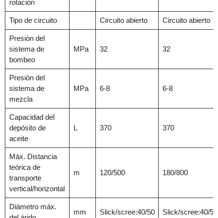
rotación
Tipo de circuito
Circuito abierto
Circuito abierto
Presión del
sistema de
MPa
32
32
bombeo
Presión del
sistema de
MPa
6-8
6-8
mezcla
Capacidad del
depósito de
L
370
370
aceite
Máx. Distancia
teórica de
m
120/500
180/800
transporte
vertical/horizontal
Diámetro máx.
mm
Slick/scree:40/50
Slick/scree:40/50
del árido