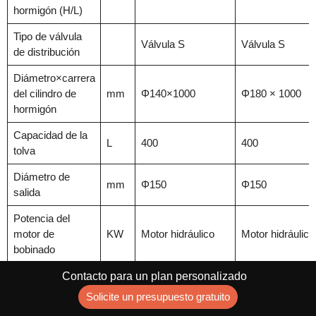
hormigón (H/L)
Tipo de válvula
Válvula S
Válvula S
de distribución
Diámetro×carrera
del cilindro de
mm
Φ140×1000
Φ180 × 1000
hormigón
Capacidad de la
L
400
400
tolva
Diámetro de
mm
Φ150
Φ150
salida
Potencia del
motor de
KW
Motor hidráulico
Motor hidráulico
bobinado
Agitar el motor
Contacto para un plan personalizado
KW
Motor hidráulico
Motor hidráulico
Potencia
Solicite un presupuesto gratuito