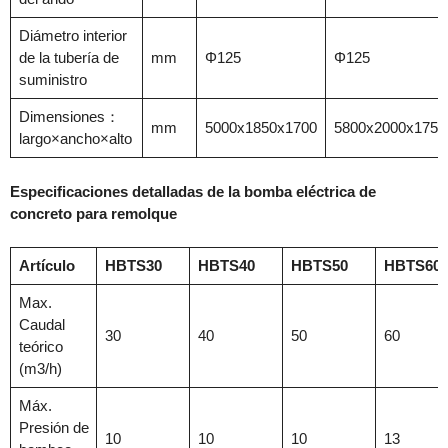
Diámetro interior
de la tubería de
mm
Φ125
Φ125
suministro
Dimensiones：
mm
5000x1850x1700
5800x2000x1750
largo×ancho×alto
Especificaciones detalladas de la bomba eléctrica de
concreto para remolque
Artículo
HBTS30
HBTS40
HBTS50
HBTS60
Max.
Caudal
30
40
50
60
teórico
(m3/h)
Máx.
Presión de
10
10
10
13