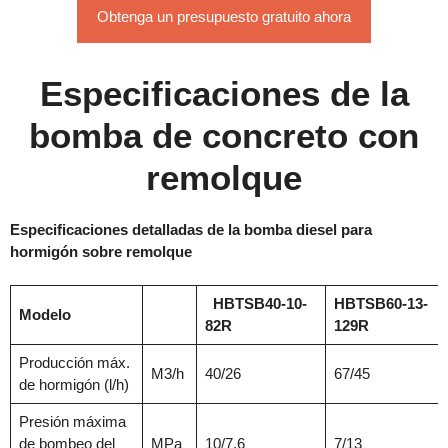
Obtenga un presupuesto gratuito ahora
Especificaciones de la
bomba de concreto con
remolque
Especificaciones detalladas de la bomba diesel para
hormigón sobre remolque
HBTSB40-10-
HBTSB60-13-
Modelo
82R
129R
Producción máx.
M3/h
40/26
67/45
de hormigón (l/h)
Presión máxima
de bombeo del
MPa
10/7.6
7/13