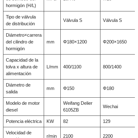
hormigón (H/L)
Tipo de válvula
Válvula S
Válvula S
de distribución
Diámetro×carrera
del cilindro de
mm
Φ180×1200
Φ200×1650
hormigón
Capacidad de la
tolva x altura de
L/mm
400/1100
800/1400
alimentación
Diámetro de
mm
Φ150
Φ180
salida
Modelo de motor
Weifang Delier
Wechai
diesel
6105ZB
Potencia eléctrica
KW
82
129
Velocidad de
r/min
2100
2200