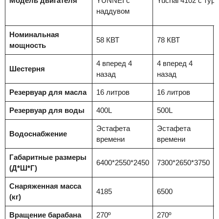
Модель двигателя
YUNNEI с
Yuchai 4102 с ту
наддувом
Номинальная
58 КВТ
78 КВТ
мощность
4 вперед 4
4 вперед 4
Шестерня
назад
назад
Резервуар для масла
16 литров
16 литров
Резервуар для воды
400L
500L
Эстафета
Эстафета
Водоснабжение
времени
времени
Габаритные размеры
6400*2550*2450
7300*2650*3750
(Д*Ш*Г)
Снаряженная масса
4185
6500
(кг)
Вращение барабана
270º
270º