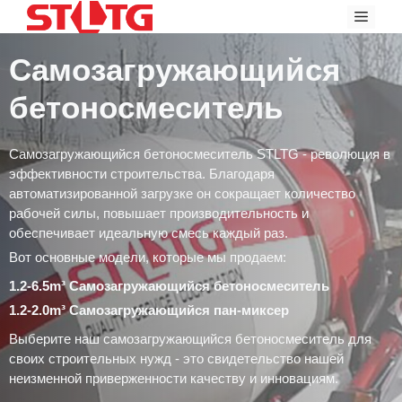
Перейти
Мен
к
содержанию
Самозагружающийся
бетоносмеситель
Самозагружающийся бетоносмеситель STLTG - революция в
эффективности строительства. Благодаря
автоматизированной загрузке он сокращает количество
рабочей силы, повышает производительность и
обеспечивает идеальную смесь каждый раз.
Вот основные модели, которые мы продаем:
1.2-6.5m³ Самозагружающийся бетоносмеситель
1.2-2.0m³ Самозагружающийся пан-миксер
Выберите наш самозагружающийся бетоносмеситель для
своих строительных нужд - это свидетельство нашей
неизменной приверженности качеству и инновациям.