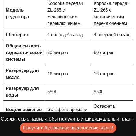
Коробка передач
Коробка передач
Модель
ZL-265 с
ZL-265 с
редуктора
механическим
механическим
переключением
переключением
Шестерня
4 вперед 4 назад
4 вперед 4 назад
Общая емкость
гидравлической
60 литров
60 литров
системы
Резервуар для
16 литров
16 литров
масла
Резервуар для
550L
550L
воды
Эстафета
Водоснабжение
Эстафета времени
времени
Свяжитесь с нами, чтобы получить индивидуальный план!
Габаритные
Получите бесплатное предложение здесь!
размеры
4750*2750*1870
4950*2950*1870