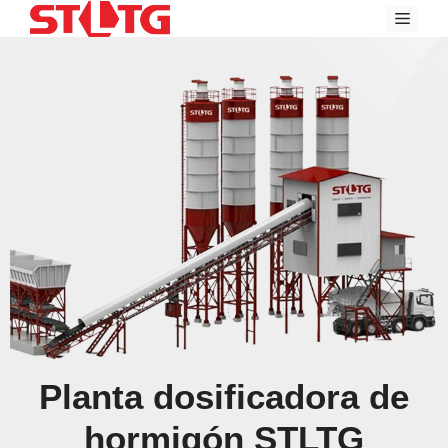
Skip
Menu
to
content
Planta dosificadora de
hormigón STLTG