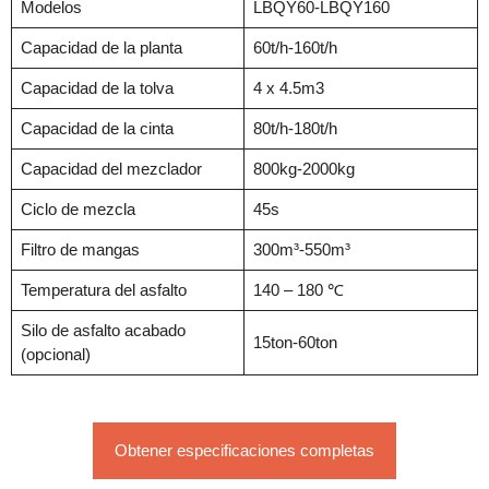
Modelos
LBQY60-LBQY160
Capacidad de la planta
60t/h-160t/h
Capacidad de la tolva
4 x 4.5m3
Capacidad de la cinta
80t/h-180t/h
Capacidad del mezclador
800kg-2000kg
Ciclo de mezcla
45s
Filtro de mangas
300m³-550m³
Temperatura del asfalto
140 – 180 ℃
Silo de asfalto acabado
15ton-60ton
(opcional)
Obtener especificaciones completas