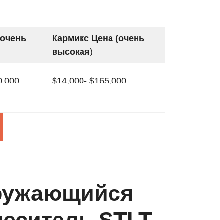
(очень
Кармикс Цена (очень
высокая
)
0 000
$14,000- $165,000
ружающийся
меситель STLT