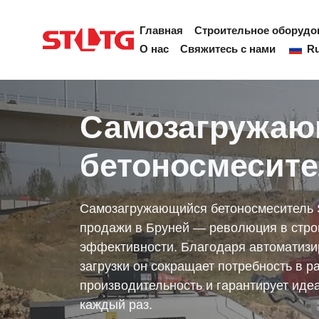
Перейти
к
Главная
Строительное оборудо
содержанию
О нас
Свяжитесь с нами
Ru
Самозагружаю
бетоносмесит
Самозагружающийся бетоносмеситель S
продажи в Бруней — революция в стро
эффективности. Благодаря автоматиз
загрузки он сокращает потребность в р
производительность и гарантирует ид
каждый раз.