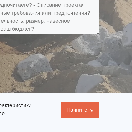
рактеристики
Начните ↘
ло