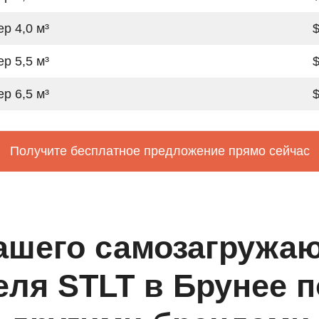
р 4,0 м³
$
р 5,5 м³
$
р 6,5 м³
$
Получите бесплатное предложение прямо сейчас
ашего самозагружа
еля STLT в Брунее п