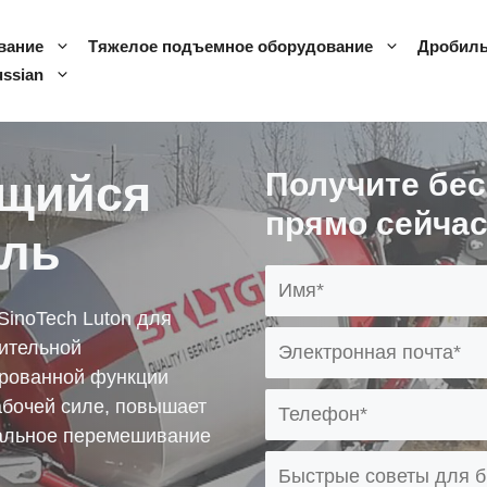
вание
Тяжелое подъемное оборудование
Дробиль
ssian
щийся
Получите бе
прямо сейчас
ель
inoTech Luton для
ительной
ированной функции
абочей силе, повышает
еальное перемешивание