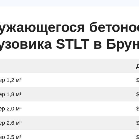
ружающегося бетоно
узовика STLT в Бру
р 1,2 м³
$
р 1,8 м³
$
р 2,0 м³
$
р 2,6 м³
$
р 3,5 м³
$