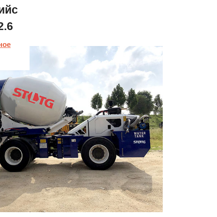
ийс
2.6
ное