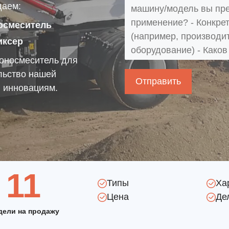
даем:
осмеситель
иксер
оносмеситель для
ельство нашей
и инновациям.
11
Типы
Ха
Цена
Де
дели на продажу