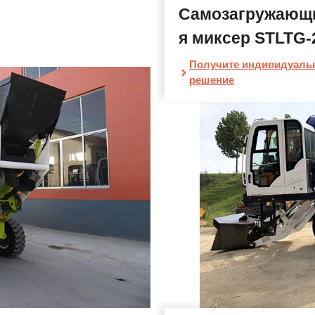
Самозагружающ
я миксер STLTG-
Получите индивидуаль
решение