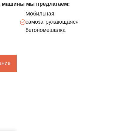
а машины мы предлагаем:
Мобильная
самозагружающаяся
бетономешалка
ение