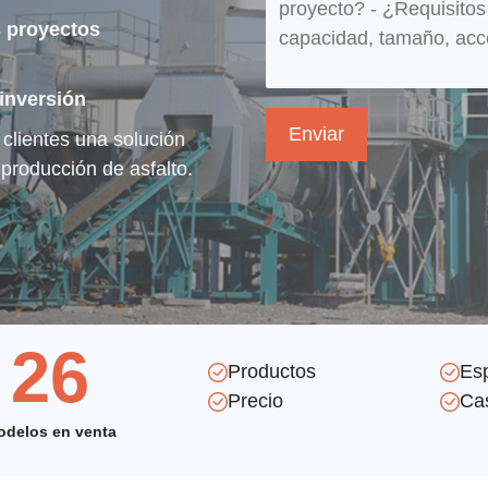
 proyectos
 inversión
clientes una solución
 producción de asfalto.
26
Productos
Esp
Precio
Ca
odelos en venta