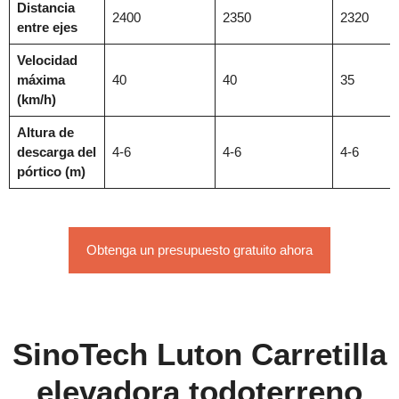
Distancia
2400
2350
2320
entre ejes
Velocidad
máxima
40
40
35
(km/h)
Altura de
descarga del
4-6
4-6
4-6
pórtico (m)
Obtenga un presupuesto gratuito ahora
SinoTech Luton
Carretilla
elevadora todoterreno