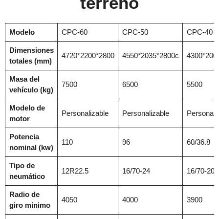
terreno
Modelo
CPC-60
CPC-50
CPC-40
Dimensiones
4720*2200*2800
4550*2035*2800c
4300*200
totales (mm)
Masa del
7500
6500
5500
vehículo (kg)
Modelo de
Personalizable
Personalizable
Personali
motor
Potencia
110
96
60/36.8
nominal (kw)
Tipo de
12R22.5
16/70-24
16/70-20
neumático
Radio de
4050
4000
3900
giro mínimo