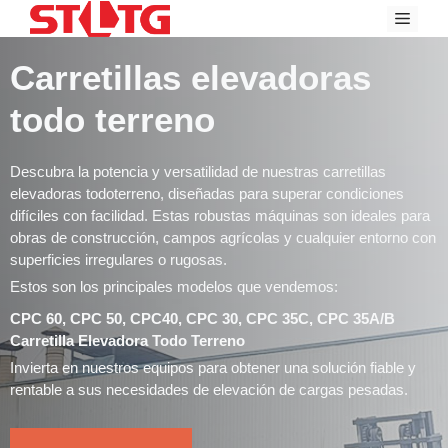
Ir
Menú
al
contenido
Carretillas elevadoras
todo terreno
Descubra la potencia y versatilidad de nuestras carretillas
elevadoras todoterreno, diseñadas para superar condiciones
difíciles con facilidad. Estas robustas máquinas son ideales para
obras de construcción, campos agrícolas y cualquier entorno con
superficies irregulares o rugosas.
Estos son los principales modelos que vendemos:
CPC 60, CPC 50, CPC40, CPC 30, CPC 35C, CPC 35A/B
Carretilla Elevadora Todo Terreno
Invierta en nuestros equipos para obtener una solución fiable y
rentable a sus necesidades de elevación de cargas pesadas.