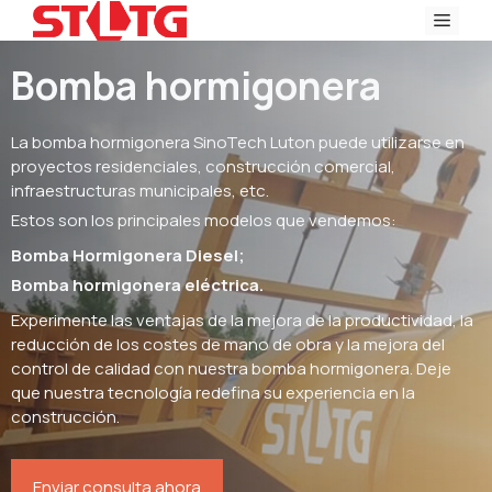
Ir
Men
al
contenido
Bomba hormigonera
La bomba hormigonera SinoTech Luton puede utilizarse en
proyectos residenciales, construcción comercial,
infraestructuras municipales, etc.
Estos son los principales modelos que vendemos:
Bomba Hormigonera Diesel;
Bomba hormigonera eléctrica.
Experimente las ventajas de la mejora de la productividad, la
reducción de los costes de mano de obra y la mejora del
control de calidad con nuestra bomba hormigonera. Deje
que nuestra tecnología redefina su experiencia en la
construcción.
Enviar consulta ahora