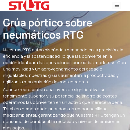
Ir
Men
al
contenido
Grúa pórtico sobre
neumáticos RTG
Nuestras RTG están diseñadas pensando en la precisión, la
eficiencia y la sostenibilidad, lo que las convierte en la
opción ideal para las operaciones portuarias modernas. Con
una movilidad y un aprovechamiento del espacio
inigualables, nuestras grúas aumentan la productividad y
agilizan la manipulación de contenedores.
Aunque representan una inversión significativa, su
rendimiento superior y su potencial de ahorro de costes
operativos las convierten en un activo que merece la pena.
También hemos dado prioridad a la responsabilidad
medioambiental, garantizando que nuestras RTG tengan un
consumo de combustible reducido y niveles de emisiones
más bajos.