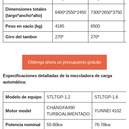
Dimensiones totales
6400*2550*2450
7300*2650*3750
7
(largo*ancho*alto)
Peso en vacío (kg)
4185
6500
6
Giro del tambor
270º
270º
2
Obtenga ahora un presupuesto gratuito
Especificaciones detalladas de la mezcladora de carga
automática:
Modelo de equipo
STLTGP-1.2
STLTGP-1.6
CHANGFA490
Motor model
YUNNEI 4102
TURBOALIMENTADO
Potencia nominal
55-60kw
76-78kw