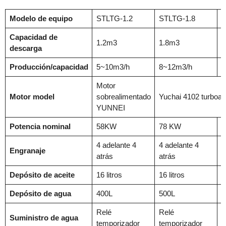
Modelo de equipo
STLTG-1.2
STLTG-1.8
S
Capacidad de
1.2m3
1.8m3
descarga
Producción/capacidad
5~10m3/h
8~12m3/h
1
Motor
Motor model
sobrealimentado
Yuchai 4102 turboal
YUNNEI
Potencia nominal
58KW
78 KW
7
4 adelante 4
4 adelante 4
4
Engranaje
atrás
atrás
a
Depósito de aceite
16 litros
16 litros
1
Depósito de agua
400L
500L
5
Relé
Relé
R
Suministro de agua
temporizador
temporizador
t