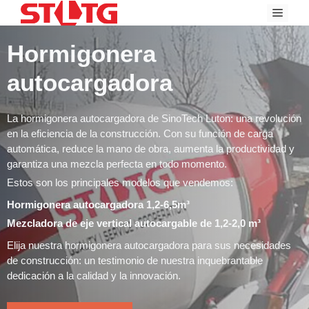
Ir
Menú
al
contenido
Hormigonera
autocargadora
La hormigonera autocargadora de SinoTech Luton: una revolución
en la eficiencia de la construcción. Con su función de carga
automática, reduce la mano de obra, aumenta la productividad y
garantiza una mezcla perfecta en todo momento.
Estos son los principales modelos que vendemos:
Hormigonera autocargadora 1,2-6,5m³
Mezcladora de eje vertical autocargable de 1,2-2,0 m³
Elija nuestra hormigonera autocargadora para sus necesidades
de construcción: un testimonio de nuestra inquebrantable
dedicación a la calidad y la innovación.