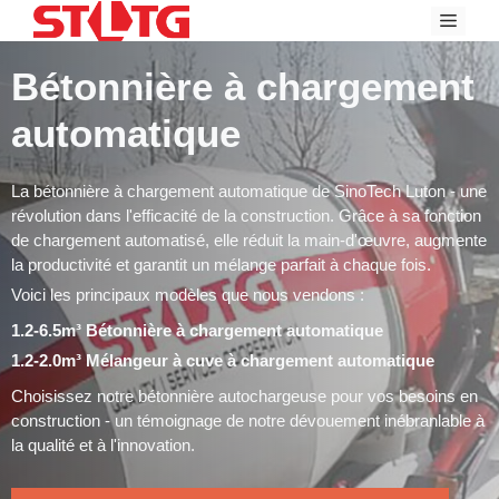
Skip
Menu
to
content
Bétonnière à chargement
automatique
La bétonnière à chargement automatique de SinoTech Luton - une
révolution dans l'efficacité de la construction. Grâce à sa fonction
de chargement automatisé, elle réduit la main-d'œuvre, augmente
la productivité et garantit un mélange parfait à chaque fois.
Voici les principaux modèles que nous vendons :
1.2-6.5m³ Bétonnière à chargement automatique
1.2-2.0m³ Mélangeur à cuve à chargement automatique
Choisissez notre bétonnière autochargeuse pour vos besoins en
construction - un témoignage de notre dévouement inébranlable à
la qualité et à l'innovation.