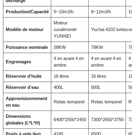
décharge
Production/Capacité
5~10m3/h
8~12m3/h
10
Moteur
Modèle de moteur
suralimenté
Yuchai 4102 turboco
YUNNEI
Puissance nominale
58KW
78KW
78
4 en avant 4 en
4 en avant 4 en
4 e
Engrenages
arrière
arrière
arr
Réservoir d'huile
16 litres
16 litres
16 
Réservoir d'eau
400L
500L
50
Approvisionnement
Relais temporel
Relais temporel
Rel
en eau
Dimensions
6400*2550*2450
7300*2650*3750
73
globales (L*L*H)
Poids à vide (kg)
4185
6500
65