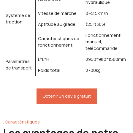
hydraulique
Vitesse de marche
0~2,5km/h
0
Système de
traction
Aptitude au grade
(25°)36%
(
Fonctionnement
F
Caractéristiques de
manuel,
m
fonctionnement
télécommande
L*L*H
2950*980*1560mm
Paramètres
de transport
Poids total
2700kg
Obtenir un devis gratuit
. Caractéristiques