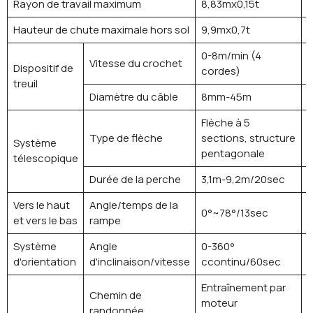
Rayon de travail maximum
8,83mx0,15t
1
Hauteur de chute maximale hors sol
9,9mx0,7t
1
0-8m/min (4
Vitesse du crochet
1
Dispositif de
cordes)
treuil
Diamètre du câble
8mm-45m
Flèche à 5
F
Type de flèche
sections, structure
s
Système
pentagonale
p
télescopique
Durée de la perche
3,1m-9,2m/20sec
1
Vers le haut
Angle/temps de la
0°~78°/13sec
0
et vers le bas
rampe
Système
Angle
0-360°
0
d'orientation
d'inclinaison/vitesse
ccontinu/60sec
c
Entraînement par
Chemin de
E
moteur
randonnée
m